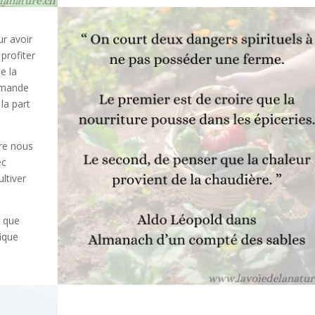
ur avoir
profiter
e la
demande
 la part
ure nous
ec
ultiver
s que
ique