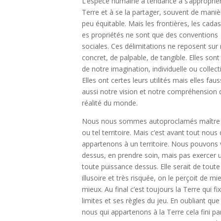
L’espèce humaine a tendance à s’approprier
Terre et à se la partager, souvent de maniè
peu équitable. Mais les frontières, les cadas
es propriétés ne sont que des conventions
sociales. Ces délimitations ne reposent sur 
concret, de palpable, de tangible. Elles sont
de notre imagination, individuelle ou collect
Elles ont certes leurs utilités mais elles fau
aussi notre vision et notre
compréhension d
réalité du monde.
Nous nous sommes autoproclamés maître 
ou tel territoire. Mais c’est avant tout nous 
appartenons à un territoire. Nous pouvons v
dessus, en prendre soin, mais pas exercer 
toute puissance dessus. Elle serait de tout
illusoire et très risquée, on le perçoit de mi
mieux. Au final c’est toujours la Terre qui fi
limites et ses règles du jeu. En oubliant que 
nous qui appartenons à la Terre cela fini pa