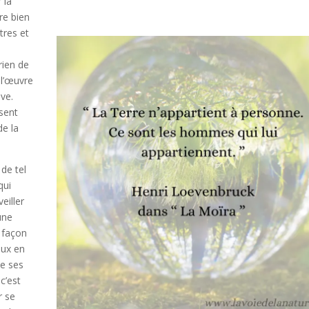
 la
re bien
tres et
rien de
 l’œuvre
ive.
ssent
e la
de tel
qui
eiller
une
e façon
eux en
xe ses
c’est
r se