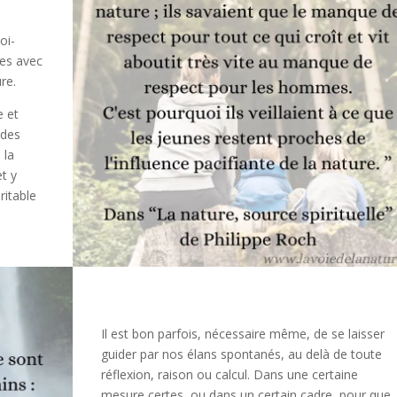
oi-
nes avec
re.
e et
 des
 la
t y
ritable
Il est bon parfois, nécessaire même, de se laisser
guider par nos élans spontanés, au delà de toute
réflexion, raison ou calcul. Dans une certaine
mesure certes, ou dans un certain cadre, pour que