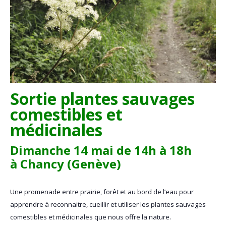
Sortie p
lantes sauvages
comestibles
et
médicinales
Dimanche 14 mai
de
14
h à
1
8
h
à
Chancy
(G
enève
)
Une promenade
entre prairie, forêt
et au bord de l’eau
p
our
apprendre à reconnaitre, cueillir et utiliser les plantes sauvages
comestibles et médicinales que nous offre la nature.