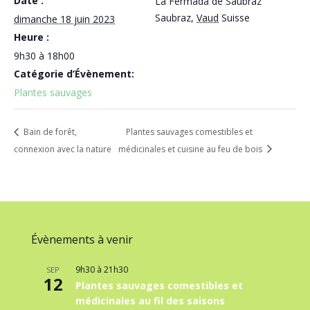
Date :
La Fermada de Saubraz
Saubraz
,
Vaud
Suisse
dimanche 18 juin 2023
Heure :
9h30 à 18h00
Catégorie d’Évènement:
Plantes sauvages
Bain de forêt,
Plantes sauvages comestibles et
connexion avec la nature
médicinales et cuisine au feu de bois
Évènements à venir
9h30
à
21h30
SEP
12
Plantes sauvages comestibles et
médicinales au fil des saisons