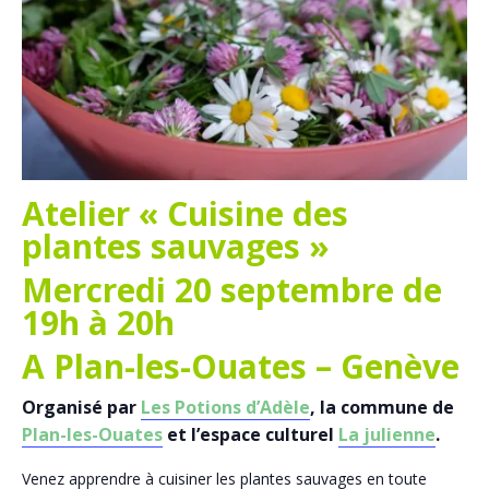
Atelier « Cuisine des
plantes sauvages »
Mercredi 20 septembre de
19h à 20h
A Plan-les-Ouates – Genève
Organisé par
Les Potions d’Adèle
, la commune de
Plan-les-Ouates
et l’espace culturel
La julienne
.
Venez apprendre à cuisiner les plantes sauvages en toute